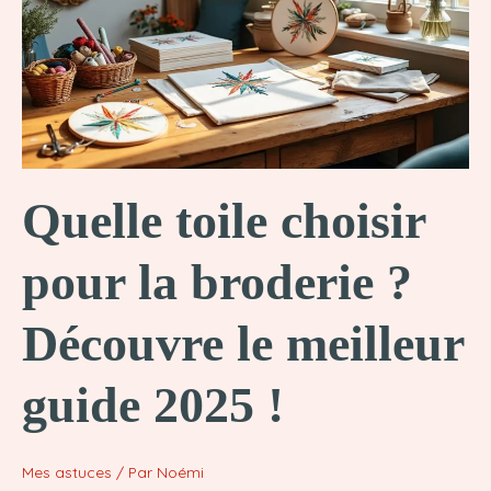
les
meilleures
adresses
en
2025
!
Quelle toile choisir
pour la broderie ?
Découvre le meilleur
guide 2025 !
Mes astuces
/ Par
Noémi