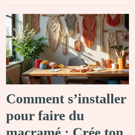
fascinante
du
macramé
et
laisse-
toi
inspirer
!
Comment s’installer
pour faire du
macramé : Crée ton