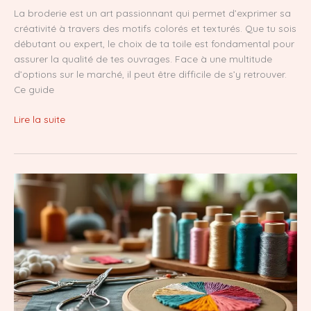
La broderie est un art passionnant qui permet d’exprimer sa
créativité à travers des motifs colorés et texturés. Que tu sois
débutant ou expert, le choix de ta toile est fondamental pour
assurer la qualité de tes ouvrages. Face à une multitude
d’options sur le marché, il peut être difficile de s’y retrouver.
Ce guide
Quelle
Lire la suite
toile
choisir
pour
la
broderie
?
Découvre
le
meilleur
guide
2025
!