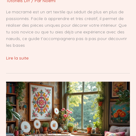
Tutoriels DIY
/ Par
Noémi
Le macramé est un art textile qui séduit de plus en plus de
passionnés. Facile à apprendre et très créatif, il permet de
réaliser des pièces uniques pour décorer votre intérieur. Que
tu sois novice ou que tu aies déjà une expérience avec des
nœuds, ce guide t’accompagnera pas à pas pour découvrir
les bases
Découvre
Lire la suite
le
macramé
:
ton
guide
ultime
pour
débuter
facilement
!