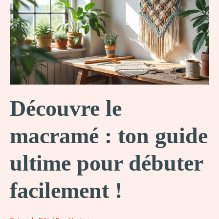
Guide
pas
à
pas
!
Découvre le
macramé : ton guide
ultime pour débuter
facilement !