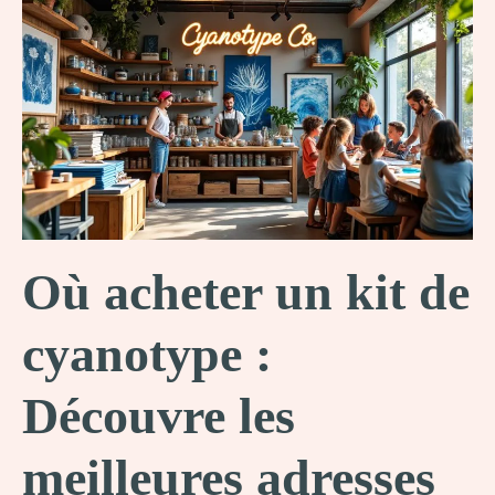
macramé
:
Crée
ton
espace
créatif
dès
aujourd’hui
!
Où acheter un kit de
cyanotype :
Découvre les
meilleures adresses