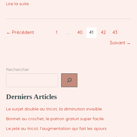
Le
Lire la suite
meilleur
papier
pour
cyanotype
←
Précédent
1
…
40
41
42
43
:
Suivant
→
fais
le
bon
choix
Rechercher
en
2025
!
Derniers Articles
Le surjet double au tricot, la diminution invisible
Bonnet au crochet, le patron gratuit super facile
Le jeté au tricot, l’augmentation qui fait les ajours