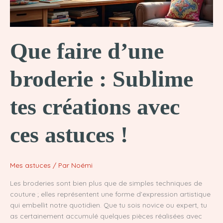
Que faire d’une
broderie : Sublime
tes créations avec
ces astuces !
Mes astuces
/ Par
Noémi
Les broderies sont bien plus que de simples techniques de
couture ; elles représentent une forme d’expression artistique
qui embellit notre quotidien. Que tu sois novice ou expert, tu
as certainement accumulé quelques pièces réalisées avec