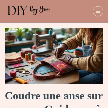
Aller
au
contenu
MAI
MEN
Coudre une anse sur