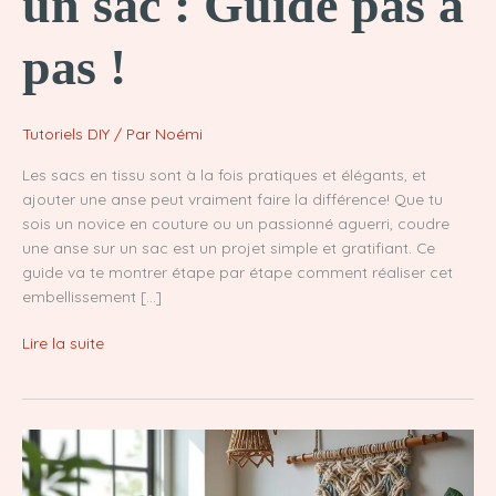
un sac : Guide pas à
pas !
Tutoriels DIY
/ Par
Noémi
Les sacs en tissu sont à la fois pratiques et élégants, et
ajouter une anse peut vraiment faire la différence! Que tu
sois un novice en couture ou un passionné aguerri, coudre
une anse sur un sac est un projet simple et gratifiant. Ce
guide va te montrer étape par étape comment réaliser cet
embellissement […]
Coudre
Lire la suite
une
anse
sur
un
sac
: