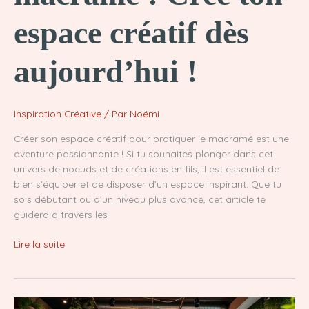
espace créatif dès
aujourd’hui !
Inspiration Créative
/ Par
Noémi
Créer son espace créatif pour pratiquer le macramé est une
aventure passionnante ! Si tu souhaites plonger dans cet
univers de noeuds et de créations en fils, il est essentiel de
bien s’équiper et de disposer d’un espace inspirant. Que tu
sois débutant ou d’un niveau plus avancé, cet article te
guidera à travers les
Comment
Lire la suite
s’installer
pour
faire
du