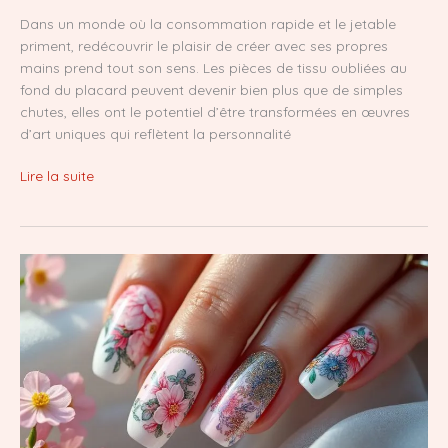
Dans un monde où la consommation rapide et le jetable
priment, redécouvrir le plaisir de créer avec ses propres
mains prend tout son sens. Les pièces de tissu oubliées au
fond du placard peuvent devenir bien plus que de simples
chutes, elles ont le potentiel d’être transformées en œuvres
d’art uniques qui reflètent la personnalité
Transforme
Lire la suite
tes
morceaux
de
tissus
en
créations
uniques
et
surprenantes
!