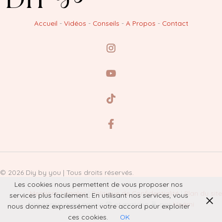
Accueil
-
Vidéos
-
Conseils
-
A Propos
-
Contact
© 2026 Diy by you | Tous droits réservés.
Les cookies nous permettent de vous proposer nos
Mentions Légales
|
Politique de Confidentialité
|
Plan du site
services plus facilement. En utilisant nos services, vous
Site conçu avec amour 💚 et matcha 🍵 par
Noémi
nous donnez expressément votre accord pour exploiter
ces cookies.
OK