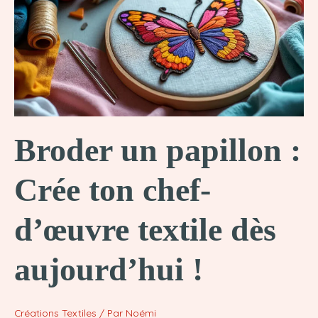
merveilles
en
laine
!
Broder un papillon :
Crée ton chef-
d’œuvre textile dès
aujourd’hui !
Créations Textiles
/ Par
Noémi