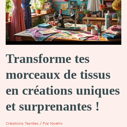
idées
créatives
à
réaliser
!
Transforme tes
morceaux de tissus
en créations uniques
et surprenantes !
Créations Textiles
/ Par
Noémi