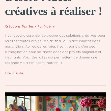
créatives à réaliser !
Créations Textiles
/ Par
Noémi
Il est devenu essentiel de trouver des solutions créatives pour
réutiliser toutes ces chutes de tissu qui s’accumulent dans
nos ateliers. Au lieu de les jeter, il suffit parfois d’un peu
d’imagination pour se lancer dans des projets originaux et
inspirants. Voici des idées qui permettent de donner une
seconde vie à ces petits morceaux
Transforme
Lire la suite
tes
chutes
de
tissu
en
trésors
: