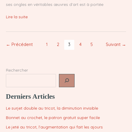
ses ongles en véritables œuvres d’art est à portée
Réalise
Lire la suite
des
motifs
uniques
sur
←
Précédent
1
2
3
4
5
Suivant
→
tes
ongles
et
émerveille
Rechercher
ton
entourage
!
Derniers Articles
Le surjet double au tricot, la diminution invisible
Bonnet au crochet, le patron gratuit super facile
Le jeté au tricot, l’augmentation qui fait les ajours