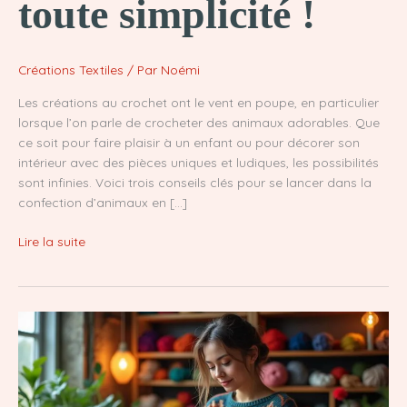
toute simplicité !
Créations Textiles
/ Par
Noémi
Les créations au crochet ont le vent en poupe, en particulier
lorsque l’on parle de crocheter des animaux adorables. Que
ce soit pour faire plaisir à un enfant ou pour décorer son
intérieur avec des pièces uniques et ludiques, les possibilités
sont infinies. Voici trois conseils clés pour se lancer dans la
confection d’animaux en […]
Crocheter
Lire la suite
des
animaux
:
Réalise
tes
créations
en
toute