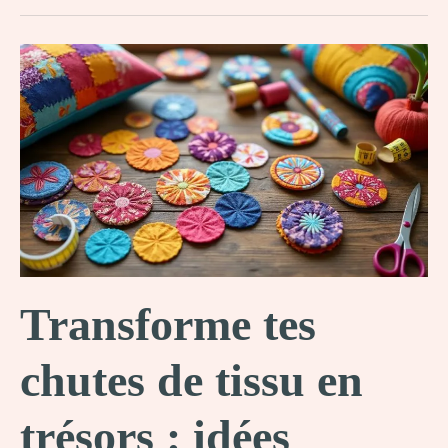
pailles
en
plastique
en
objets
utiles
et
écolos
!
Transforme tes
chutes de tissu en
trésors : idées