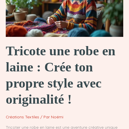
simplicité
!
Tricote une robe en
laine : Crée ton
propre style avec
originalité !
Créations Textiles
/ Par
Noémi
Tricoter une robe en laine est une aventure créative unique