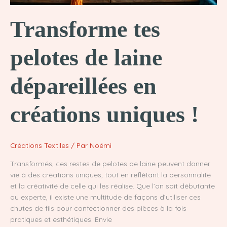
Transforme tes
pelotes de laine
dépareillées en
créations uniques !
Créations Textiles
/ Par
Noémi
Transformés, ces restes de pelotes de laine peuvent donner
vie à des créations uniques, tout en reflétant la personnalité
et la créativité de celle qui les réalise. Que l’on soit débutante
ou experte, il existe une multitude de façons d’utiliser ces
chutes de fils pour confectionner des pièces à la fois
pratiques et esthétiques. Envie