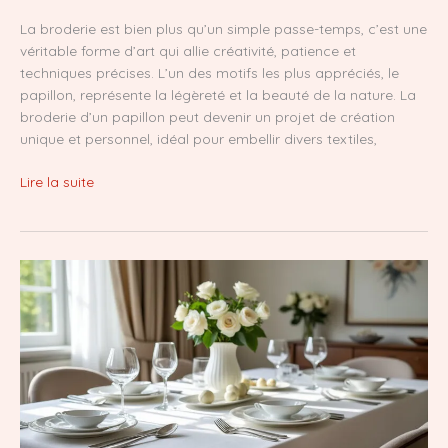
La broderie est bien plus qu’un simple passe-temps, c’est une
véritable forme d’art qui allie créativité, patience et
techniques précises. L’un des motifs les plus appréciés, le
papillon, représente la légèreté et la beauté de la nature. La
broderie d’un papillon peut devenir un projet de création
unique et personnel, idéal pour embellir divers textiles,
Broder
Lire la suite
un
papillon
:
Crée
ton
chef-
d’œuvre
textile
dès
aujourd’hui
!