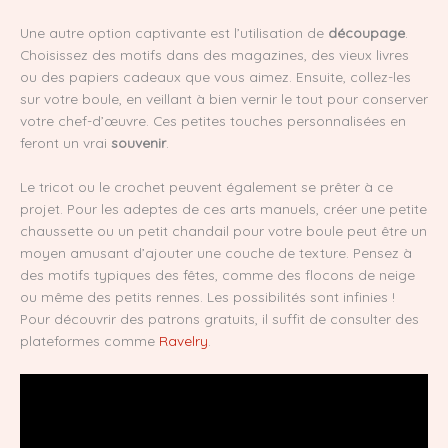
Une autre option captivante est l’utilisation de
découpage
.
Choisissez des motifs dans des magazines, des vieux livres
ou des papiers cadeaux que vous aimez. Ensuite, collez-les
sur votre boule, en veillant à bien vernir le tout pour conserver
votre chef-d’œuvre. Ces petites touches personnalisées en
feront un vrai
souvenir
.
Le tricot ou le crochet peuvent également se prêter à ce
projet. Pour les adeptes de ces arts manuels, créer une petite
chaussette ou un petit chandail pour votre boule peut être un
moyen amusant d’ajouter une couche de texture. Pensez à
des motifs typiques des fêtes, comme des flocons de neige
ou même des petits rennes. Les possibilités sont infinies !
Pour découvrir des patrons gratuits, il suffit de consulter des
plateformes comme
Ravelry
.