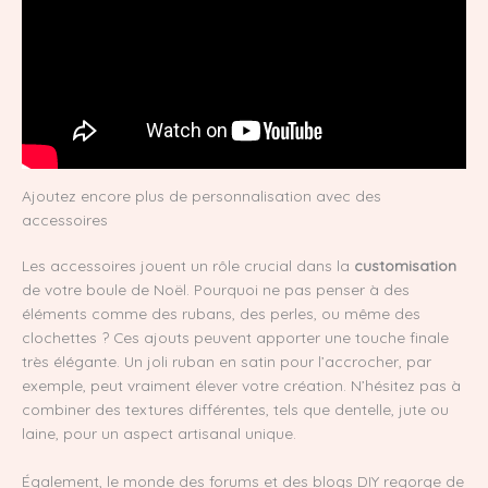
Ajoutez encore plus de personnalisation avec des
accessoires
Les accessoires jouent un rôle crucial dans la
customisation
de votre boule de Noël. Pourquoi ne pas penser à des
éléments comme des rubans, des perles, ou même des
clochettes ? Ces ajouts peuvent apporter une touche finale
très élégante. Un joli ruban en satin pour l’accrocher, par
exemple, peut vraiment élever votre création. N’hésitez pas à
combiner des textures différentes, tels que dentelle, jute ou
laine, pour un aspect artisanal unique.
Également, le monde des forums et des blogs DIY regorge de