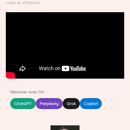
cœur et d’histoire.
Résumer avec l'IA :
ChatGPT
Perplexity
Grok
Copilot