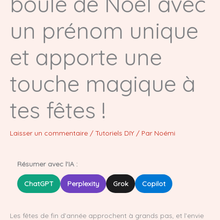
boule de Noël avec
un prénom unique
et apporte une
touche magique à
tes fêtes !
Laisser un commentaire
/
Tutoriels DIY
/ Par
Noémi
Résumer avec l'IA :
ChatGPT
Perplexity
Grok
Copilot
Les fêtes de fin d’année approchent à grands pas, et l’envie