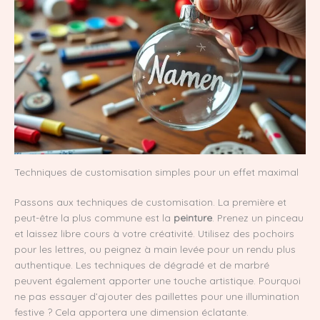
Techniques de customisation simples pour un effet maximal
Passons aux techniques de customisation. La première et
peut-être la plus commune est la
peinture
. Prenez un pinceau
et laissez libre cours à votre créativité. Utilisez des pochoirs
pour les lettres, ou peignez à main levée pour un rendu plus
authentique. Les techniques de dégradé et de marbré
peuvent également apporter une touche artistique. Pourquoi
ne pas essayer d’ajouter des paillettes pour une illumination
festive ? Cela apportera une dimension éclatante.