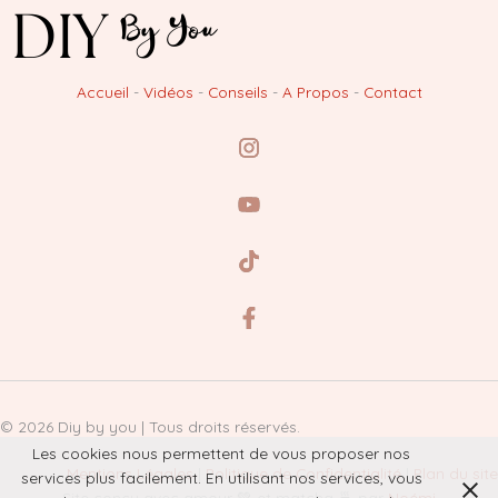
Accueil
-
Vidéos
-
Conseils
-
A Propos
-
Contact
© 2026 Diy by you | Tous droits réservés.
Les cookies nous permettent de vous proposer nos
Mentions Légales
|
Politique de Confidentialité
|
Plan du site
services plus facilement. En utilisant nos services, vous
Site conçu avec amour 💚 et matcha 🍵 par
Noémi