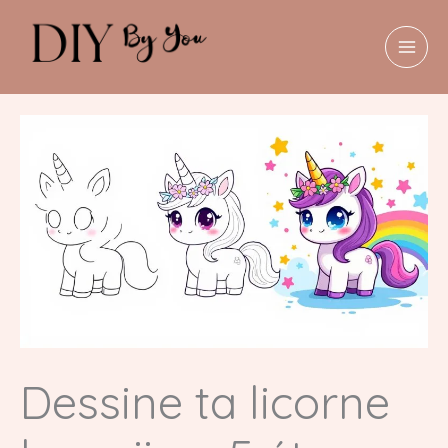
Aller
au
contenu
MAI
MEN
Dessine ta licorne