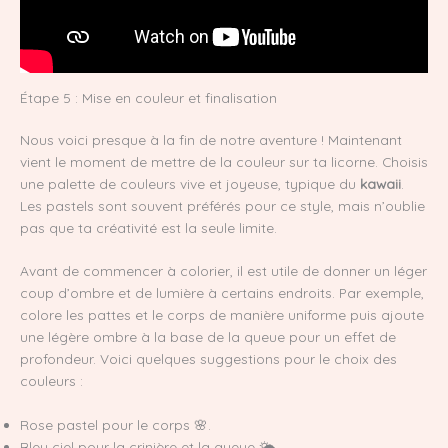
Étape 5 : Mise en couleur et finalisation
Nous voici presque à la fin de notre aventure ! Maintenant
vient le moment de mettre de la couleur sur ta licorne. Choisis
une palette de couleurs vive et joyeuse, typique du
kawaii
.
Les pastels sont souvent préférés pour ce style, mais n’oublie
pas que ta créativité est la seule limite.
Avant de commencer à colorier, il est utile de donner un léger
coup d’ombre et de lumière à certains endroits. Par exemple,
colore les pattes et le corps de manière uniforme puis ajoute
une légère ombre à la base de la queue pour un effet de
profondeur. Voici quelques suggestions pour le choix des
couleurs :
Rose pastel pour le corps 🌸.
Bleu ciel pour la crinière et la queue 🌤️.