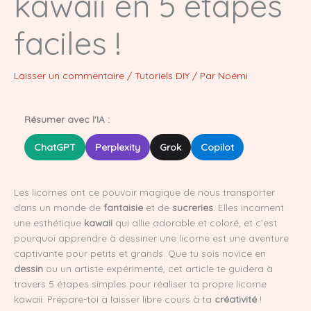
kawaii en 5 étapes
faciles !
Laisser un commentaire
/
Tutoriels DIY
/ Par
Noémi
Résumer avec l'IA :
ChatGPT
Perplexity
Grok
Copilot
Les licornes ont ce pouvoir magique de nous transporter
dans un monde de
fantaisie
et de
sucreries
. Elles incarnent
une esthétique
kawaii
qui allie adorable et coloré, et c’est
pourquoi apprendre à dessiner une licorne est une aventure
captivante pour petits et grands. Que tu sois novice en
dessin
ou un artiste expérimenté, cet article te guidera à
travers 5 étapes simples pour réaliser ta propre licorne
kawaii. Prépare-toi à laisser libre cours à ta
créativité
!