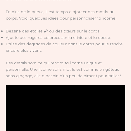
En plus de la queue, il est temps d’ajouter des motifs au
corps. Voici quelques idées pour personnaliser ta licorne :
Dessine des étoiles 🌠 ou des cœurs sur le corps.
Ajoute des rayures colorées sur la crinière et la queue.
Utilise des dégradés de couleur dans le corps pour le rendre
encore plus vivant.
Ces détails sont ce qui rendra ta licorne unique et
personnelle. Une licorne sans motifs est comme un gâteau
sans glaçage, elle a besoin d’un peu de piment pour briller !