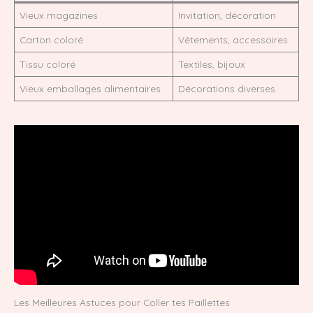
Vieux magazines
Invitation, décoration
Carton coloré
Vêtements, accessoires
Tissu coloré
Textiles, bijoux
Vieux emballages alimentaires
Décorations diverses
Les Meilleures Astuces pour Coller tes Paillettes