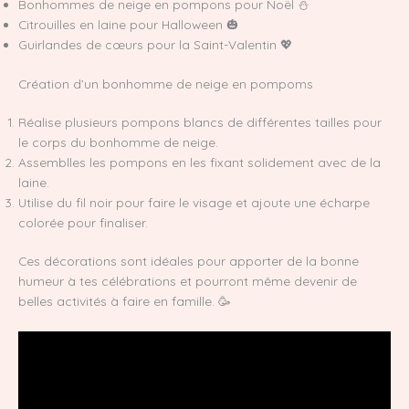
Bonhommes de neige en pompons pour Noël ⛄
Citrouilles en laine pour Halloween 🎃
Guirlandes de cœurs pour la Saint-Valentin 💖
Création d’un bonhomme de neige en pompoms
Réalise plusieurs pompons blancs de différentes tailles pour
le corps du bonhomme de neige.
Assemblles les pompons en les fixant solidement avec de la
laine.
Utilise du fil noir pour faire le visage et ajoute une écharpe
colorée pour finaliser.
Ces décorations sont idéales pour apporter de la bonne
humeur à tes célébrations et pourront même devenir de
belles activités à faire en famille. 🥳