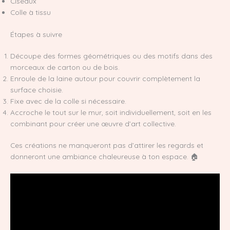
Ciseaux
Colle à tissu
Étapes à suivre
Découpe des formes géométriques ou des motifs dans des
morceaux de carton ou de bois.
Enroule de la laine autour pour couvrir complètement la
surface choisie.
Fixe avec de la colle si nécessaire.
Accroche le tout sur le mur, soit individuellement, soit en les
combinant pour créer une œuvre d’art collective.
Ces créations ne manqueront pas d’attirer les regards et
donneront une ambiance chaleureuse à ton espace. 🏠