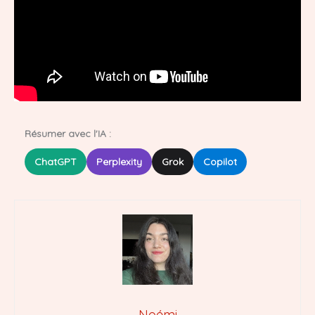
Résumer avec l'IA :
ChatGPT
Perplexity
Grok
Copilot
Noémi