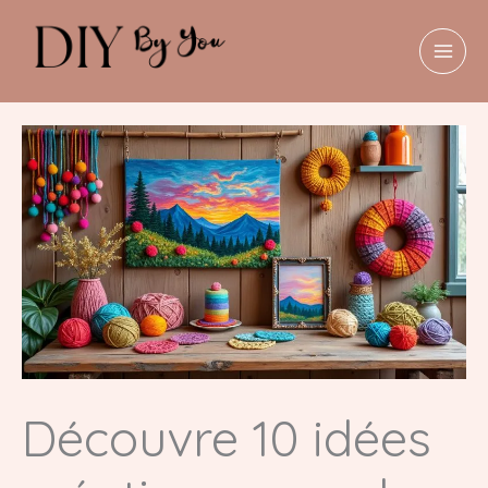
Aller
au
contenu
MAI
MEN
Découvre 10 idées