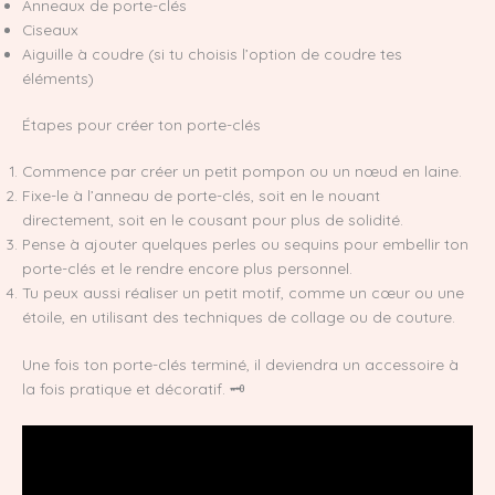
Anneaux de porte-clés
Ciseaux
Aiguille à coudre (si tu choisis l’option de coudre tes
éléments)
Étapes pour créer ton porte-clés
Commence par créer un petit pompon ou un nœud en laine.
Fixe-le à l’anneau de porte-clés, soit en le nouant
directement, soit en le cousant pour plus de solidité.
Pense à ajouter quelques perles ou sequins pour embellir ton
porte-clés et le rendre encore plus personnel.
Tu peux aussi réaliser un petit motif, comme un cœur ou une
étoile, en utilisant des techniques de collage ou de couture.
Une fois ton porte-clés terminé, il deviendra un accessoire à
la fois pratique et décoratif. 🗝️