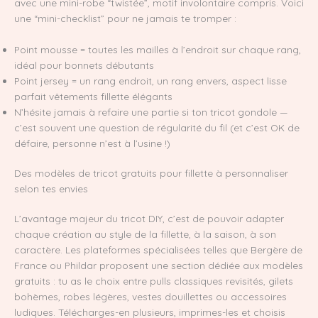
avec une mini-robe “twistée”, motif involontaire compris. Voici
une “mini-checklist” pour ne jamais te tromper :
Point mousse = toutes les mailles à l’endroit sur chaque rang,
idéal pour bonnets débutants
Point jersey = un rang endroit, un rang envers, aspect lisse
parfait vêtements fillette élégants
N’hésite jamais à refaire une partie si ton tricot gondole —
c’est souvent une question de régularité du fil (et c’est OK de
défaire, personne n’est à l’usine !)
Des modèles de tricot gratuits pour fillette à personnaliser
selon tes envies
L’avantage majeur du tricot DIY, c’est de pouvoir adapter
chaque création au style de la fillette, à la saison, à son
caractère. Les plateformes spécialisées telles que Bergère de
France ou Phildar proposent une section dédiée aux modèles
gratuits : tu as le choix entre pulls classiques revisités, gilets
bohèmes, robes légères, vestes douillettes ou accessoires
ludiques. Télécharges-en plusieurs, imprimes-les et choisis