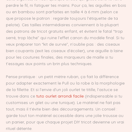
perdre le fil, ni fatiguer tes mains. Pour ça, les aiguilles en bois
ou en bambou sont parfaites en taille 4 à 6 mm (selon ce
que propose le patron : regarde toujours l’étiquette de ta
pelote). Ces tailles intermédiaires conviennent à la plupart
des patrons de tricot gratuits enfant, et évitent le fatal “trop
serré, trop lâche” qui ruine l’effet canon du modèle final. Si tu
veux préparer ton “kit de survie”, n’oublie pas : des ciseaux
bien coupants (exit les ciseaux d’écolier), une aiguille à laine
pour les coutures finales, des marqueurs de maille si tu
t’essayes aux points un brin plus techniques.
Pense pratique : un petit mètre ruban, ça fait la différence
pour adapter exactement le Pull ou la robe à la morphologie
de la fillette. Et si l’envie d’un joli ourlet te titille, l’astuce se
trouve dans ce
tuto ourlet arrondi facile
(indispensable si tu
customises un gilet ou une tunique). Le matériel ne fait pas
tout, mais il t’évite bien des découragements. Un conseil :
garde tout ton matériel accessible dans une jolie trousse ou
un panier, pour que chaque projet DIY tricot devienne un vrai
rituel détente.