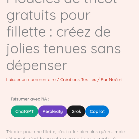
gratuits pour
fillette : créez de
jolies tenues sans
dépenser
Laisser un commentaire
/
Créations Textiles
/ Par
Noémi
Résumer avec l'IA :
ChatGPT
Perplexity
Grok
Copilot
Tricoter pour une fillette, c’est offrir bien plus qu’un simple
vêtement : c’est transmettre une part de sa créativité,