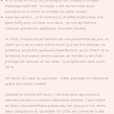
Si tu offres le tricot, accompagne ton cadeau d’un petit
message explicatif : la magie, c’est de raconter aussi
pourquoi on a choisi ce modèle ou cette couleur
Varie les rendus : un fil chiné pour un effet multicolore, une
laine fluffy pour un hiver tout doux… et ose les finitions
ludiques (pompons, appliqués, torsades faciles)
Au final, chaque projet terminé est une parenthèse de joie, un
objet qui a de la valeur parce qu’on y a mis son énergie, sa
patience, et parfois quelques imperfections qu’on chérit ! Si tu
te lances à plusieurs (entre copines, en famille ou en club),
partage tes astuces et tes ratés : la progression vient aussi
de là.
DIY tricot au cœur du quotidien : créer, partager et s’épanouir
grâce aux loisirs créatifs
Adopter la routine DIY tricot, c’est bien plus que suivre la
dernière tendance création vêtements enfants. C’est mettre
en place une parenthèse préservée, rien que pour soi, entre
deux obligations du quotidien. En 2026, se connecter à des