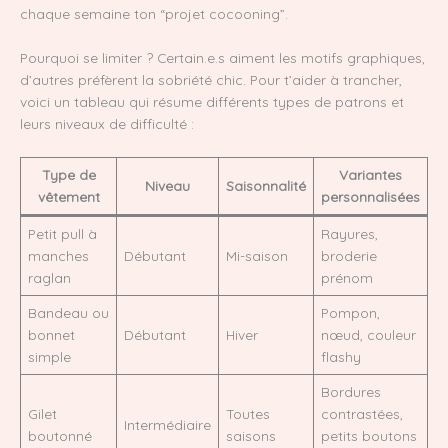
chaque semaine ton “projet cocooning”.
Pourquoi se limiter ? Certain.e.s aiment les motifs graphiques,
d’autres préfèrent la sobriété chic. Pour t’aider à trancher,
voici un tableau qui résume différents types de patrons et
leurs niveaux de difficulté :
Type de
Variantes
Niveau
Saisonnalité
vêtement
personnalisées
Petit pull à
Rayures,
manches
Débutant
Mi-saison
broderie
raglan
prénom
Bandeau ou
Pompon,
bonnet
Débutant
Hiver
nœud, couleur
simple
flashy
Bordures
Gilet
Toutes
contrastées,
Intermédiaire
boutonné
saisons
petits boutons