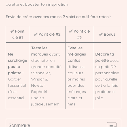
palette et booster ton inspiration.
Envie de créer avec tes mains ? Voici ce qu’il faut retenir.
✅ Point
✅ Point clé
✅ Point clé #2
✅ Bonus
clé #1
#3
Teste les
Évite les
Ne
marques
avant
mélanges
Décore ta
surcharge
d’acheter en
confus
!
palette
avec
pas ta
grande quantité
Utilise les
un petit DIY
palette !
! Sennelier,
couleurs
personnalisé
Garder
Winsor &
primaires
pour qu’elle
l’essentiel,
Newton,
pour des
soit à la fois
c’est
Raphaël…
mélanges
pratique et
essentiel.
Choisis
clairs et
jolie.
judicieusement.
nets.
Sommaire