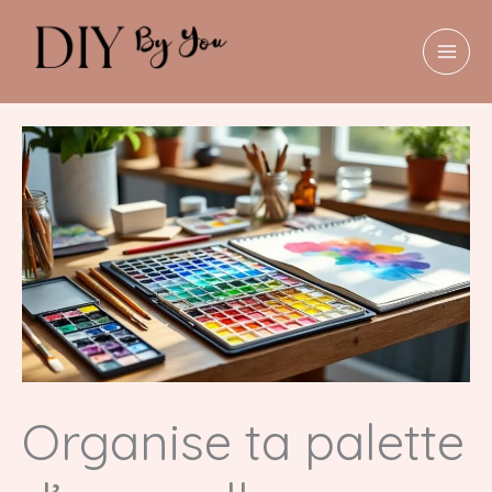
Aller
au
contenu
MAI
MEN
Organise ta palette