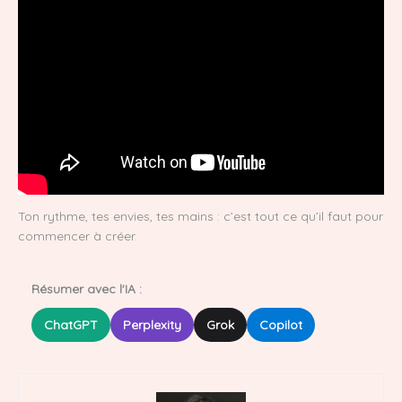
Ton rythme, tes envies, tes mains : c’est tout ce qu’il faut pour
commencer à créer.
Résumer avec l'IA :
ChatGPT
Perplexity
Grok
Copilot