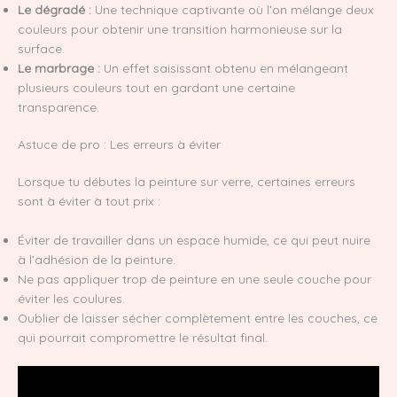
Le dégradé :
Une technique captivante où l’on mélange deux
couleurs pour obtenir une transition harmonieuse sur la
surface.
Le marbrage :
Un effet saisissant obtenu en mélangeant
plusieurs couleurs tout en gardant une certaine
transparence.
Astuce de pro : Les erreurs à éviter
Lorsque tu débutes la peinture sur verre, certaines erreurs
sont à éviter à tout prix :
Éviter de travailler dans un espace humide, ce qui peut nuire
à l’adhésion de la peinture.
Ne pas appliquer trop de peinture en une seule couche pour
éviter les coulures.
Oublier de laisser sécher complètement entre les couches, ce
qui pourrait compromettre le résultat final.