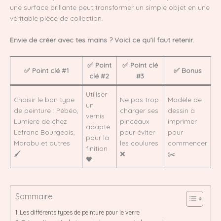
une surface brillante peut transformer un simple objet en une
véritable pièce de collection.
Envie de créer avec tes mains ? Voici ce qu’il faut retenir.
✅ Point
✅ Point clé
✅ Point clé #1
✅ Bonus
clé #2
#3
Utiliser
Choisir le bon type
Ne pas trop
Modèle de
un
de peinture : Pébéo,
charger ses
dessin à
vernis
Lumiere de chez
pinceaux
imprimer
adapté
Lefranc Bourgeois,
pour éviter
pour
pour la
Marabu et autres
les coulures
commencer
finition
🖌️
❌
✂️
🖤
Sommaire
Les différents types de peinture pour le verre