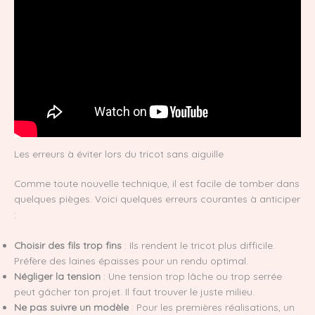
Les erreurs à éviter lors du tricot sans aiguille
Comme toute nouvelle technique, il est facile de tomber dans
quelques pièges. Voici quelques erreurs courantes à anticiper
:
Choisir des fils trop fins
: Ils rendent le tricot plus difficile.
Préfère des laines épaisses pour un rendu optimal.
Négliger la tension
: Une tension trop lâche ou trop serrée
peut gâcher ton projet. Il faut trouver le juste milieu.
Ne pas suivre un modèle
: Pour les premières réalisations, un