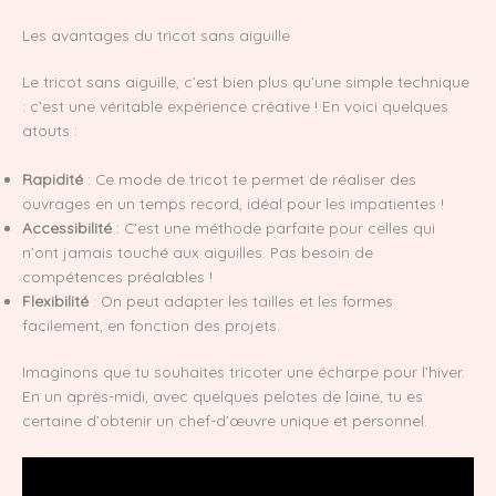
Les avantages du tricot sans aiguille
Le tricot sans aiguille, c’est bien plus qu’une simple technique
: c’est une véritable expérience créative ! En voici quelques
atouts :
Rapidité
: Ce mode de tricot te permet de réaliser des
ouvrages en un temps record, idéal pour les impatientes !
Accessibilité
: C’est une méthode parfaite pour celles qui
n’ont jamais touché aux aiguilles. Pas besoin de
compétences préalables !
Flexibilité
: On peut adapter les tailles et les formes
facilement, en fonction des projets.
Imaginons que tu souhaites tricoter une écharpe pour l’hiver.
En un après-midi, avec quelques pelotes de laine, tu es
certaine d’obtenir un chef-d’œuvre unique et personnel.