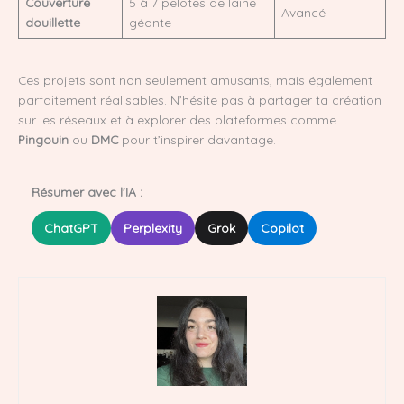
Couverture
5 à 7 pelotes de laine
Avancé
douillette
géante
Ces projets sont non seulement amusants, mais également
parfaitement réalisables. N’hésite pas à partager ta création
sur les réseaux et à explorer des plateformes comme
Pingouin
ou
DMC
pour t’inspirer davantage.
Résumer avec l'IA :
ChatGPT
Perplexity
Grok
Copilot