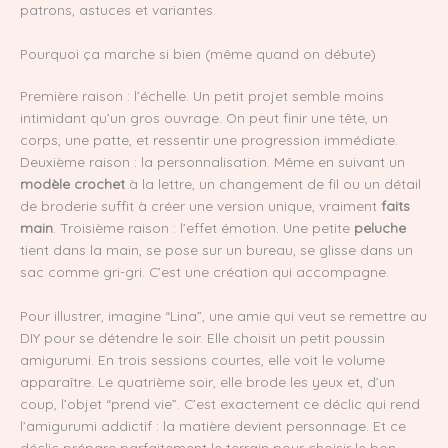
patrons, astuces et variantes.
Pourquoi ça marche si bien (même quand on débute)
Première raison : l’échelle. Un petit projet semble moins
intimidant qu’un gros ouvrage. On peut finir une tête, un
corps, une patte, et ressentir une progression immédiate.
Deuxième raison : la personnalisation. Même en suivant un
modèle crochet
à la lettre, un changement de fil ou un détail
de broderie suffit à créer une version unique, vraiment
faits
main
. Troisième raison : l’effet émotion. Une petite
peluche
tient dans la main, se pose sur un bureau, se glisse dans un
sac comme gri-gri. C’est une création qui accompagne.
Pour illustrer, imagine “Lina”, une amie qui veut se remettre au
DIY pour se détendre le soir. Elle choisit un petit poussin
amigurumi. En trois sessions courtes, elle voit le volume
apparaître. Le quatrième soir, elle brode les yeux et, d’un
coup, l’objet “prend vie”. C’est exactement ce déclic qui rend
l’amigurumi addictif : la matière devient personnage. Et ce
déclic prépare parfaitement le terrain pour choisir le bon