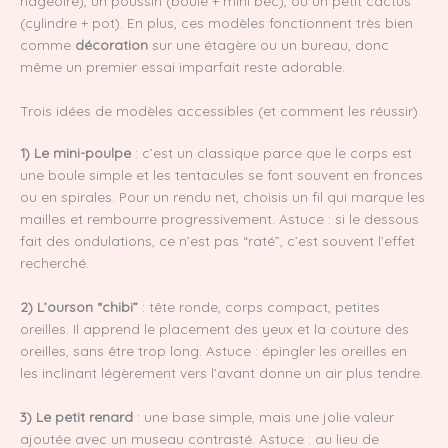
nageoire), un poussin (boule + mini bec), ou un petit cactus
(cylindre + pot). En plus, ces modèles fonctionnent très bien
comme
décoration
sur une étagère ou un bureau, donc
même un premier essai imparfait reste adorable.
Trois idées de modèles accessibles (et comment les réussir)
1) Le mini-poulpe
: c’est un classique parce que le corps est
une boule simple et les tentacules se font souvent en fronces
ou en spirales. Pour un rendu net, choisis un fil qui marque les
mailles et rembourre progressivement. Astuce : si le dessous
fait des ondulations, ce n’est pas “raté”, c’est souvent l’effet
recherché.
2) L’ourson “chibi”
: tête ronde, corps compact, petites
oreilles. Il apprend le placement des yeux et la couture des
oreilles, sans être trop long. Astuce : épingler les oreilles en
les inclinant légèrement vers l’avant donne un air plus tendre.
3) Le petit renard
: une base simple, mais une jolie valeur
ajoutée avec un museau contrasté. Astuce : au lieu de