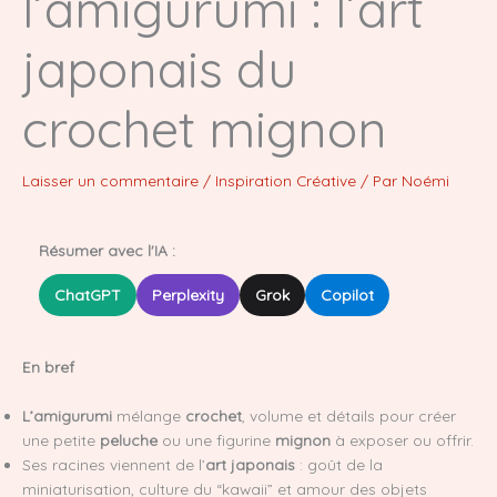
l’amigurumi : l’art
japonais du
crochet mignon
Laisser un commentaire
/
Inspiration Créative
/ Par
Noémi
Résumer avec l'IA :
ChatGPT
Perplexity
Grok
Copilot
En bref
L’amigurumi
mélange
crochet
, volume et détails pour créer
une petite
peluche
ou une figurine
mignon
à exposer ou offrir.
Ses racines viennent de l’
art japonais
: goût de la
miniaturisation, culture du “kawaii” et amour des objets