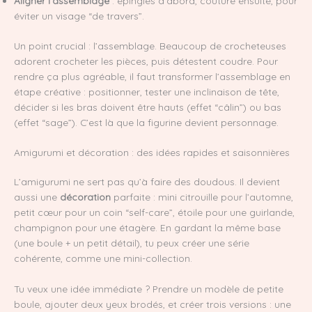
Aligner l’assemblage
: épingles d’abord, couture ensuite, pour
éviter un visage “de travers”.
Un point crucial : l’assemblage. Beaucoup de crocheteuses
adorent crocheter les pièces, puis détestent coudre. Pour
rendre ça plus agréable, il faut transformer l’assemblage en
étape créative : positionner, tester une inclinaison de tête,
décider si les bras doivent être hauts (effet “câlin”) ou bas
(effet “sage”). C’est là que la figurine devient personnage.
Amigurumi et décoration : des idées rapides et saisonnières
L’amigurumi ne sert pas qu’à faire des doudous. Il devient
aussi une
décoration
parfaite : mini citrouille pour l’automne,
petit cœur pour un coin “self-care”, étoile pour une guirlande,
champignon pour une étagère. En gardant la même base
(une boule + un petit détail), tu peux créer une série
cohérente, comme une mini-collection.
Tu veux une idée immédiate ? Prendre un modèle de petite
boule, ajouter deux yeux brodés, et créer trois versions : une