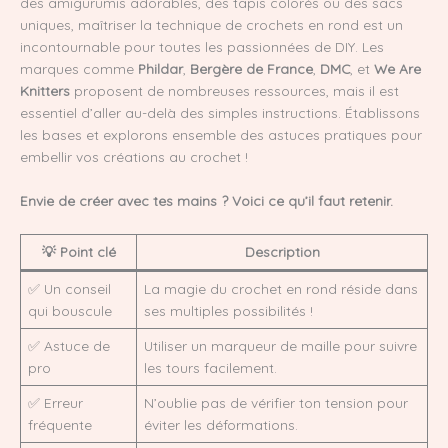
des amigurumis adorables, des tapis colorés ou des sacs
uniques, maîtriser la technique de crochets en rond est un
incontournable pour toutes les passionnées de DIY. Les
marques comme
Phildar
,
Bergère de France
,
DMC
, et
We Are
Knitters
proposent de nombreuses ressources, mais il est
essentiel d’aller au-delà des simples instructions. Établissons
les bases et explorons ensemble des astuces pratiques pour
embellir vos créations au crochet !
Envie de créer avec tes mains ? Voici ce qu’il faut retenir.
💡 Point clé
Description
✅ Un conseil
La magie du crochet en rond réside dans
qui bouscule
ses multiples possibilités !
✅ Astuce de
Utiliser un marqueur de maille pour suivre
pro
les tours facilement.
✅ Erreur
N’oublie pas de vérifier ton tension pour
fréquente
éviter les déformations.