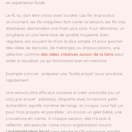
en expérience fluide.
Le fil, lui, doit être choisi avec lucidité. Les fils trop poilus
accrochent, les fils irréguliers font varier la tension, les fils très
élastiques demandent une main plus sûre. Pour démarrer, un
acrylique ou une laine lisse de qualité moyenne, bien
régulière, est souvent le choix le plus simple. Et pour piocher
des idées de textures, de mélanges ou d’associations, une
sélection comme
des idées créatives autour de la laine
peut
aider à visualiser ce qui fonctionne bien en machine.
Exemple concret : préparer une “boîte projet” pour produire
rapidement
Une astuce ultra efficace consiste à créer une boîte (ou un
sac) par projet : pelote(s), étiquette avec la tension, petit
échantillon agrafé, nombre de rangs, et croquis. Lina fait ça
pour trois projets en parallèle : un snood, un gilet bébé, une
couverture en carrés. À chaque session, elle n’a pas à
réfléchir, elle exécute. Cette micro-organisation nourrit
l’
automatisation tricot
sans rendre le DIY robotique. Insight