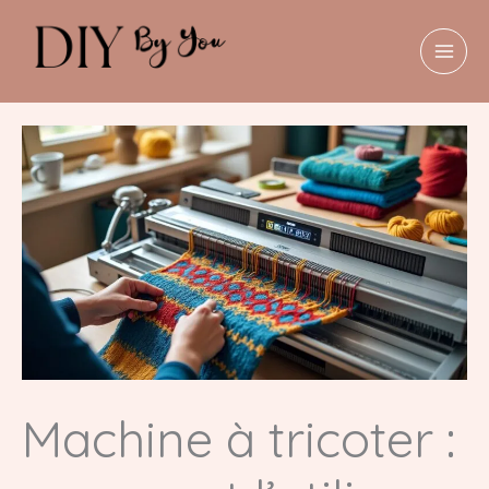
Aller
au
contenu
MAI
MEN
Machine à tricoter :