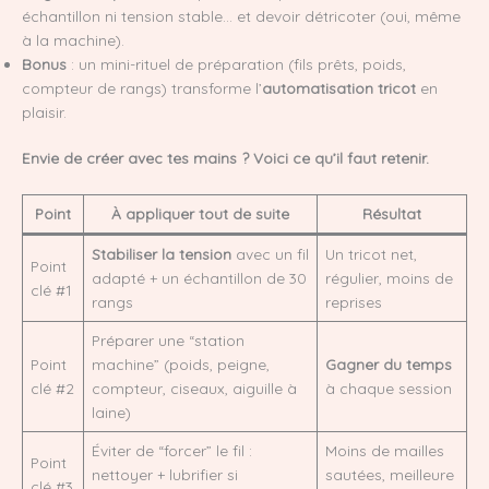
échantillon ni tension stable… et devoir détricoter (oui, même
à la machine).
Bonus
: un mini-rituel de préparation (fils prêts, poids,
compteur de rangs) transforme l’
automatisation tricot
en
plaisir.
Envie de créer avec tes mains ? Voici ce qu’il faut retenir.
Point
À appliquer tout de suite
Résultat
Stabiliser la tension
avec un fil
Un tricot net,
Point
adapté + un échantillon de 30
régulier, moins de
clé #1
rangs
reprises
Préparer une “station
Point
machine” (poids, peigne,
Gagner du temps
clé #2
compteur, ciseaux, aiguille à
à chaque session
laine)
Éviter de “forcer” le fil :
Moins de mailles
Point
nettoyer + lubrifier si
sautées, meilleure
clé #3