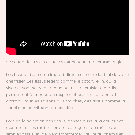
Sélection des tissus et accessoires pour un chemisier stylé
Le choix du tissu a un impact direct sur le rendu final de votre
chemisier. Les tissus légers comme le coton, le lin, ou la
viscose sont souvent idéaux pour un chemisier d’été. Ils
permettent à la peau de respirer et assurent un confort
optimal. Pour les saisons plus fraîches, des tissus comme la
flanelle ou le twill sont à considérer.
Lors de la sélection des tissus, pensez aussi à la couleur et
aux motifs. Les motifs floraux, les rayures, ou même de
simples tissus uni peuvent transformer l’allure du chemisier.