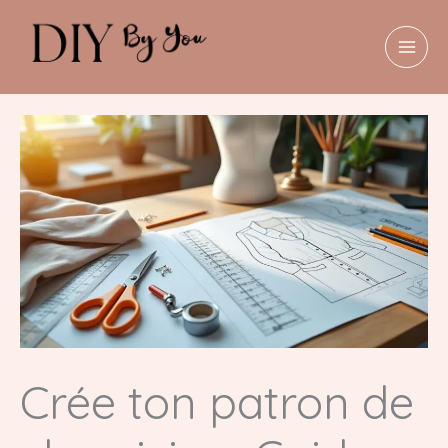
Aller
au
contenu
MAI
MEN
Crée ton patron de