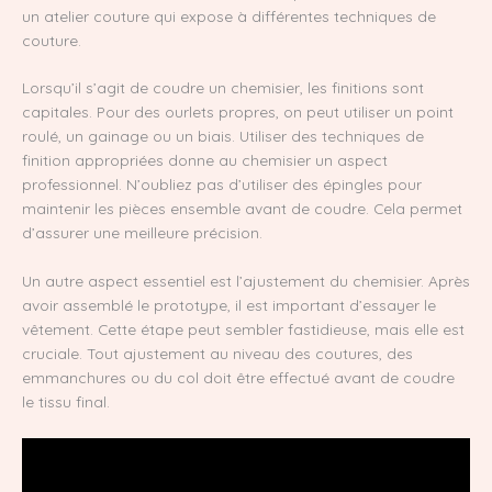
un atelier couture qui expose à différentes techniques de
couture.
Lorsqu’il s’agit de coudre un chemisier, les finitions sont
capitales. Pour des ourlets propres, on peut utiliser un point
roulé, un gainage ou un biais. Utiliser des techniques de
finition appropriées donne au chemisier un aspect
professionnel. N’oubliez pas d’utiliser des épingles pour
maintenir les pièces ensemble avant de coudre. Cela permet
d’assurer une meilleure précision.
Un autre aspect essentiel est l’ajustement du chemisier. Après
avoir assemblé le prototype, il est important d’essayer le
vêtement. Cette étape peut sembler fastidieuse, mais elle est
cruciale. Tout ajustement au niveau des coutures, des
emmanchures ou du col doit être effectué avant de coudre
le tissu final.