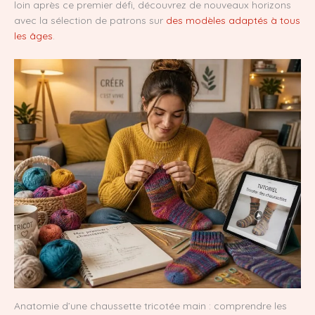
loin après ce premier défi, découvrez de nouveaux horizons
avec la sélection de patrons sur
des modèles adaptés à tous
les âges
.
Anatomie d’une chaussette tricotée main : comprendre les