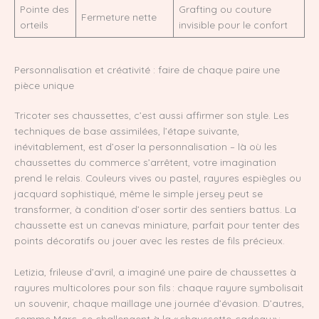
Pointe des
Grafting ou couture
Fermeture nette
orteils
invisible pour le confort
Personnalisation et créativité : faire de chaque paire une
pièce unique
Tricoter ses chaussettes, c’est aussi affirmer son style. Les
techniques de base assimilées, l’étape suivante,
inévitablement, est d’oser la personnalisation – là où les
chaussettes du commerce s’arrêtent, votre imagination
prend le relais. Couleurs vives ou pastel, rayures espiègles ou
jacquard sophistiqué, même le simple jersey peut se
transformer, à condition d’oser sortir des sentiers battus. La
chaussette est un canevas miniature, parfait pour tenter des
points décoratifs ou jouer avec les restes de fils précieux.
Letizia, frileuse d’avril, a imaginé une paire de chaussettes à
rayures multicolores pour son fils : chaque rayure symbolisait
un souvenir, chaque maillage une journée d’évasion. D’autres,
comme Marc, se challengent à la « chaussette-cadeau » :