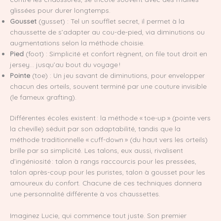
glissées pour durer longtemps.
Gousset
(gusset) : Tel un soufflet secret, il permet à la
chaussette de s’adapter au cou-de-pied, via diminutions ou
augmentations selon la méthode choisie.
Pied
(foot) : Simplicité et confort règnent, on file tout droit en
jersey… jusqu’au bout du voyage !
Pointe
(toe) : Un jeu savant de diminutions, pour envelopper
chacun des orteils, souvent terminé par une couture invisible
(le fameux grafting).
Différentes écoles existent : la méthode « toe-up » (pointe vers
la cheville) séduit par son adaptabilité, tandis que la
méthode traditionnelle « cuff-down » (du haut vers les orteils)
brille par sa simplicité. Les talons, eux aussi, rivalisent
d’ingéniosité : talon à rangs raccourcis pour les pressées,
talon après-coup pour les puristes, talon à gousset pour les
amoureux du confort. Chacune de ces techniques donnera
une personnalité différente à vos chaussettes.
Imaginez Lucie, qui commence tout juste. Son premier