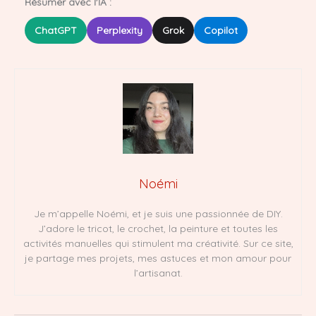
Résumer avec l'IA :
ChatGPT
Perplexity
Grok
Copilot
Noémi
Je m’appelle Noémi, et je suis une passionnée de DIY.
J’adore le tricot, le crochet, la peinture et toutes les
activités manuelles qui stimulent ma créativité. Sur ce site,
je partage mes projets, mes astuces et mon amour pour
l’artisanat.