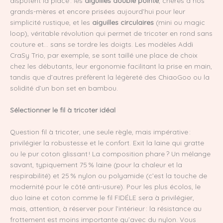
disputent la place : les
aiguilles double pointe
, chères à nos
grands-mères et encore prisées aujourd’hui pour leur
simplicité rustique, et les
aiguilles circulaires
(mini ou magic
loop), véritable révolution qui permet de tricoter en rond sans
couture et… sans se tordre les doigts. Les modèles Addi
CraSy Trio, par exemple, se sont taillé une place de choix
chez les débutants, leur ergonomie facilitant la prise en main,
tandis que d’autres préfèrent la légèreté des ChiaoGoo ou la
solidité d’un bon set en bambou.
Sélectionner le fil à tricoter idéal
Question fil à tricoter, une seule règle, mais impérative :
privilégier la robustesse et le confort. Exit la laine qui gratte
ou le pur coton glissant ! La composition phare ? Un mélange
savant, typiquement 75 % laine (pour la chaleur et la
respirabilité) et 25 % nylon ou polyamide (c’est la touche de
modernité pour le côté anti-usure). Pour les plus écolos, le
duo laine et coton comme le fil FIDÉLE sera à privilégier,
mais, attention, à réserver pour l’intérieur : la résistance au
frottement est moins importante qu’avec du nylon. Vous